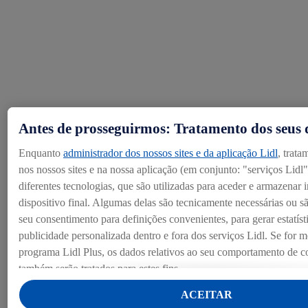
Antes de prosseguirmos: Tratamento dos seus
Enquanto
administrador dos nossos sites e da aplicação Lidl
, trat
nos nossos sites e na nossa aplicação (em conjunto: "serviços Lidl
diferentes tecnologias, que são utilizadas para aceder e armazenar
dispositivo final. Algumas delas são tecnicamente necessárias ou s
seu consentimento para definições convenientes, para gerar estatíst
publicidade personalizada dentro e fora dos serviços Lidl. Se for
programa Lidl Plus, os dados relativos ao seu comportamento de c
também serão tratados para estes fins.
Ao clicar em "Personalizar", pode autorizar finalidades de utilizaç
ACEITAR
individualizada e obter mais informações sobre o tratamento de da